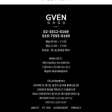
02-3012-0169
010-7595-0169
평일 09:00 ~ 17:00
점심 12:00 ~ 13:00
토요일 : (토,일,공휴일 휴무)
BANK INFO.
국민 064601-04-069424
기업 062-125382-01-012
예금주:㈜코아씨앤아이
(주)코아씨앤아이
ADDRESS
경기도 포천시 군내면 꽃배산길 58
OWNER
정상훈
PRIVACY
지벤관리자
MAIL-ORDER NO
제 2024-경기포천-0863 호
BUSINESS NO
215-86-89732
FAX
031-536-0167
ABOUT
PC VER
AGREEMENT
PRIVACY