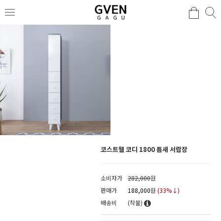
코스트웰 코디 1800 틈새 서랍장
소비자가
282,000
원
판매가
188,000
원
(
33
%↓)
배송비
(착불)