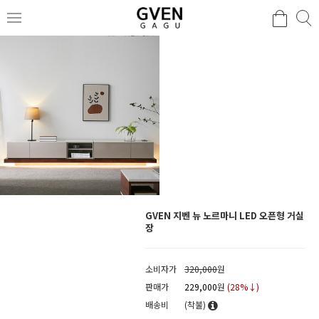
GVEN 지벤 뉴 노르마니 LED 오픈형 거실
장
소비자가
320,000
원
판매가
229,000
원
(
28
%↓)
배송비
(착불)